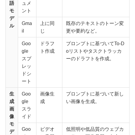
語
ュメ
モ
ント
デ
Gma
上に同
既存のテキストのトーン変
ル
il
じ
更や要約など。
Goo
ドラフ
プロンプトに基づいてTo-D
gle
ト作成
oリストやタスクトラッカ
スプ
ーのドラフトを作成。
レッ
ドシ
ート
生
Goo
画像生
プロンプトに基づいて新し
成
gle
成
い画像を生成。
画
スラ
像
イド
モ
Goo
ビデオ
低照明や低品質のウェブカ
デ