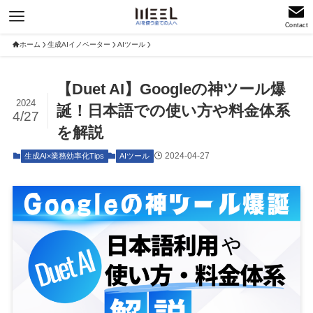
Contact
ホーム
生成AIイノベーター
AIツール
【Duet AI】Googleの神ツール爆
2024
誕！日本語での使い方や料金体系
4/27
を解説
2024-04-27
生成AI×業務効率化Tips
AIツール