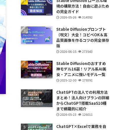
Stable Diffusion ローカル環
境の構築方法！自由に遊ぶため
の完全ガイド
2026-05-26
314592
Stable Diffusionプロンプト
（呪文）大全！コピペOK＆高
品質画像を作るコツの完全保存
版
2026-06-15
273543
Stable Diffusionのおすすめ
神モデル16選！リアル系AI美
女・アニメに強いモデル一覧
2025-12-30
179391
ChatGPTの法人での利用方法
まとめ！法人向けプランの詳細
からChatGPT搭載SaaS10種
まで網羅的に紹介
2026-05-23
126011
ChatGPT×Excelで業務を自