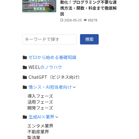
動化！プログラミング不要な連
携方法・関数・料金まで徹底解
説
2026-05-25
69278
検
検索
索
ゼロから始める基礎知識
WEEL
のノウハウ
ChatGPT（ビジネス向け）
情シス・AI担当者向け
導入フェーズ
活用フェーズ
開発フェーズ
生成AI×業界
エンタメ業界
不動産業界
製造業