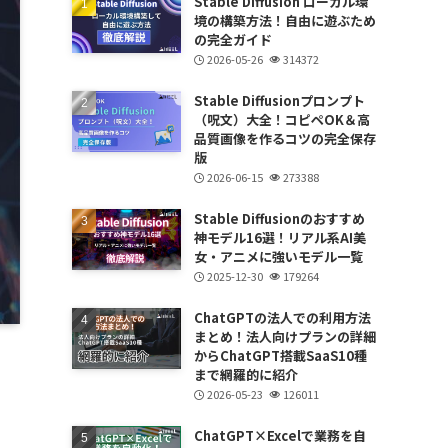
Stable Diffusion ローカル環
境の構築方法！自由に遊ぶため
の完全ガイド
2026-05-26
314372
Stable Diffusionプロンプト
（呪文）大全！コピペOK＆高
品質画像を作るコツの完全保存
版
2026-06-15
273388
Stable Diffusionのおすすめ
神モデル16選！リアル系AI美
女・アニメに強いモデル一覧
2025-12-30
179264
ChatGPTの法人での利用方法
まとめ！法人向けプランの詳細
からChatGPT搭載SaaS10種
まで網羅的に紹介
2026-05-23
126011
ChatGPT×Excelで業務を自