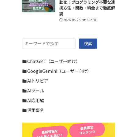
動化！プログラミング不要な連
携方法・関数・料金まで徹底解
説
2026-05-25
69278
検
検索
索
ChatGPT（ユーザー向け）
GoogleGemini（ユーザー向け）
AIトリビア
AIツール
AI応用編
活用事例