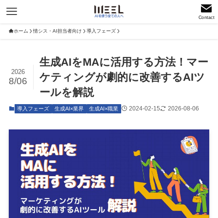
Contact
ホーム
情シス・AI担当者向け
導入フェーズ
生成AIをMAに活用する方法！マー
2026
ケティングが劇的に改善するAIツ
8/06
ールを解説
2024-02-15
2026-08-06
導入フェーズ
生成AI×業界
生成AI×職業